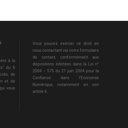
S
Vous pouvez exercer ce droit en
nous contactant via notre
formulaire
de contact
, conformément aux
ent à la
dispositions édictées dans la Loi n°
és" du 6
2004 – 575 du 21 juin 2004 pour la
accès, de
Confiance dans l’Economie
ion et de
Numérique, notamment en son
qui vous
article 6.