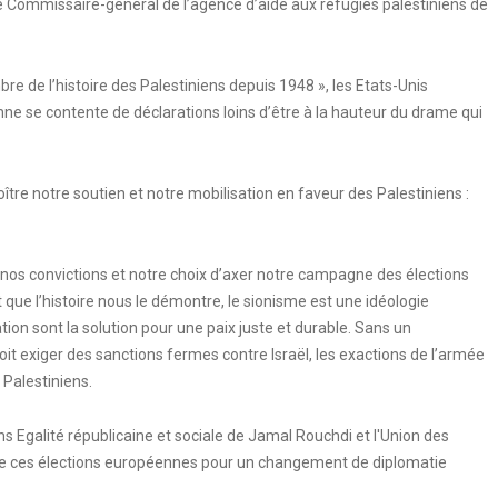
 le Commissaire-général de l’agence d’aide aux réfugiés palestiniens de
bre de l’histoire des Palestiniens depuis 1948 », les Etats-Unis
ne se contente de déclarations loins d’être à la hauteur du drame qui
oître notre soutien et notre mobilisation en faveur des Palestiniens :
nos convictions et notre choix d’axer notre campagne des élections
que l’histoire nous le démontre, le sionisme est une idéologie
sation sont la solution pour une paix juste et durable. Sans un
it exiger des sanctions fermes contre Israël, les exactions de l’armée
 Palestiniens.
s Egalité républicaine et sociale de Jamal Rouchdi et l'Union des
 de ces élections européennes pour un changement de diplomatie