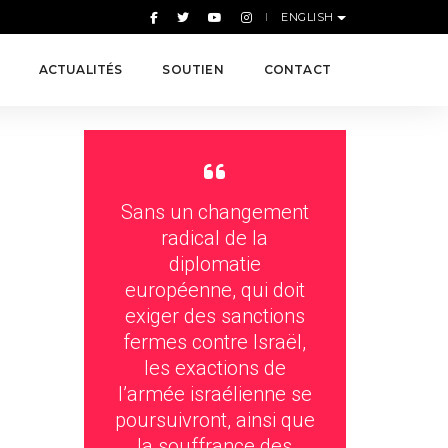
ENGLISH
ACTUALITÉS
SOUTIEN
CONTACT
Sans un changement
radical de la
diplomatie
européenne, qui doit
exiger des sanctions
fermes contre Israël,
les exactions de
l’armée israélienne se
poursuivront, ainsi que
la souffrance des