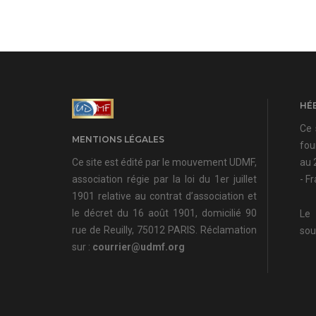
HÉ
Ce 
MENTIONS LÉGALES
fou
Ce site est édité par le mouvement UDMF,
au 
association régie par la loi du 1er juillet
- F
1901 relative au contrat d’association et
le décret du 16 août 1901, domicilié 90
Le 
rue de Reuilly, 75012 PARIS. Réclamation
sou
sur :
courrier@udmf.org