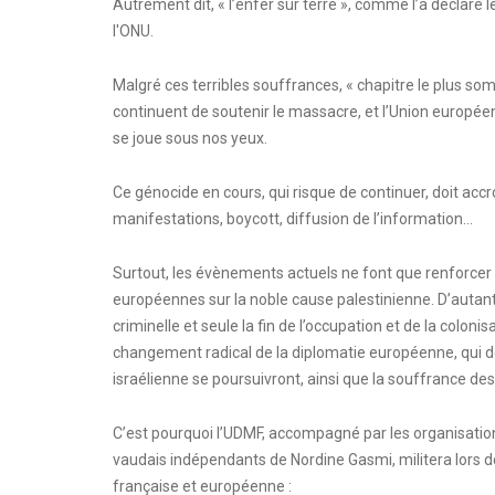
Autrement dit, « l’enfer sur terre », comme l’a déclaré
l'ONU.
Malgré ces terribles souffrances, « chapitre le plus som
continuent de soutenir le massacre, et l’Union européen
se joue sous nos yeux.
Ce génocide en cours, qui risque de continuer, doit accr
manifestations, boycott, diffusion de l’information…
Surtout, les évènements actuels ne font que renforcer 
européennes sur la noble cause palestinienne. D’autant 
criminelle et seule la fin de l’occupation et de la coloni
changement radical de la diplomatie européenne, qui do
israélienne se poursuivront, ainsi que la souffrance des
C’est pourquoi l’UDMF, accompagné par les organisation
vaudais indépendants de Nordine Gasmi, militera lors
française et européenne :