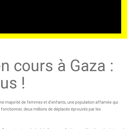
n cours à Gaza :
us !
 une majorité de femmes et d’enfants, une population affamée qui
 fonctionner, deux millions de déplacés éprouvés par les