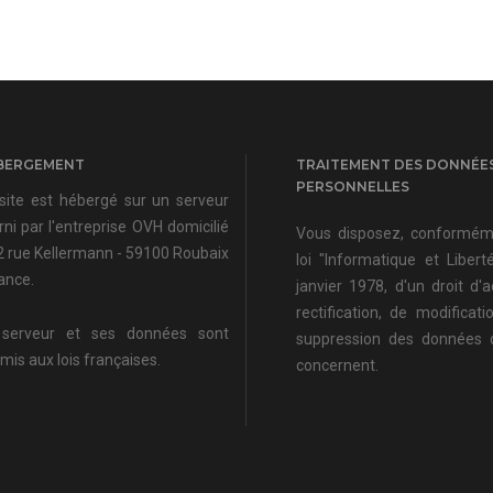
BERGEMENT
TRAITEMENT DES DONNÉE
PERSONNELLES
site est hébergé sur un serveur
rni par l'entreprise OVH domicilié
Vous disposez, conformém
2 rue Kellermann - 59100 Roubaix
loi "Informatique et Libert
rance.
janvier 1978, d'un droit d'
rectification, de modificat
serveur et ses données sont
suppression des données 
mis aux lois françaises.
concernent.