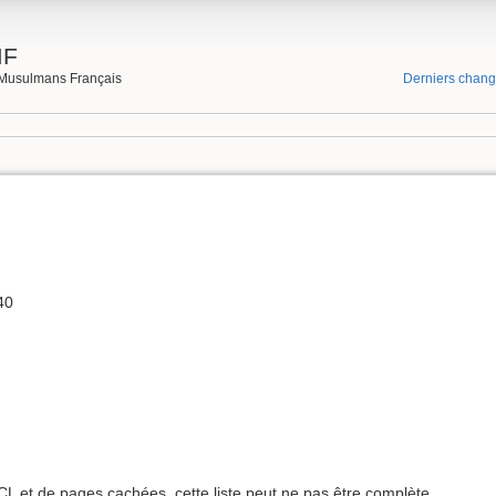
MF
Musulmans Français
Derniers chan
40
ACL et de pages cachées, cette liste peut ne pas être complète.