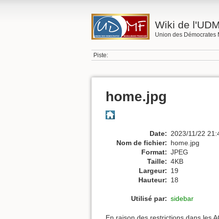
Wiki de l'UD
Union des Démocrates 
Piste:
home.jpg
Date:
2023/11/22 21:
Nom de fichier:
home.jpg
Format:
JPEG
Taille:
4KB
Largeur:
19
Hauteur:
18
Utilisé par:
sidebar
En raison des restrictions dans les 